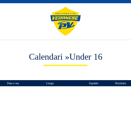
Calendari »Under 16
Data e ora
Luogo
Squadre
Risultato