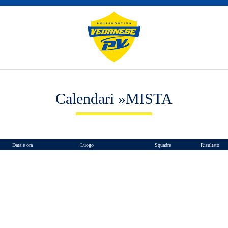
Calendari »MISTA
Data e ora
Luogo
Squadre
Risultato