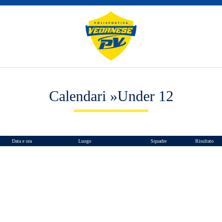
Calendari »Under 12
Data e ora
Luogo
Squadre
Risultato